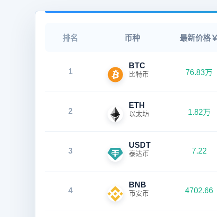
排名
币种
最新价格
BTC
1
76.83万
比特币
ETH
2
1.82万
以太坊
USDT
3
7.22
泰达币
BNB
4
4702.66
币安币